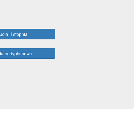
udia II stopnia
dia podyplomowe