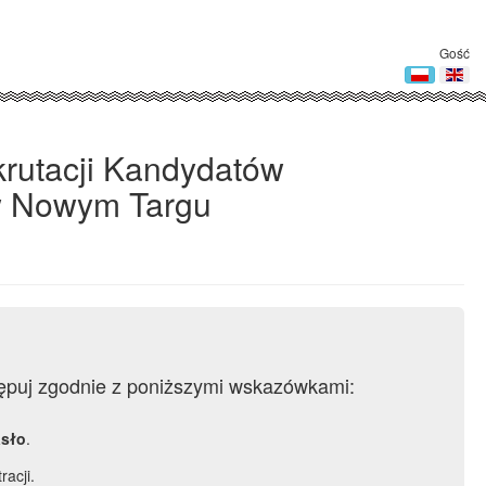
Gość
krutacji Kandydatów
w Nowym Targu
ępuj zgodnie z poniższymi wskazówkami:
sło
.
racji.