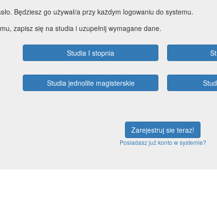
sło. Będziesz go używał/a przy każdym logowaniu do systemu.
mu, zapisz się na studia i uzupełnij wymagane dane.
Studia I stopnia
St
Studia jednolite magisterskie
Stu
Zarejestruj sie teraz!
Posiadasz już konto w systemie?